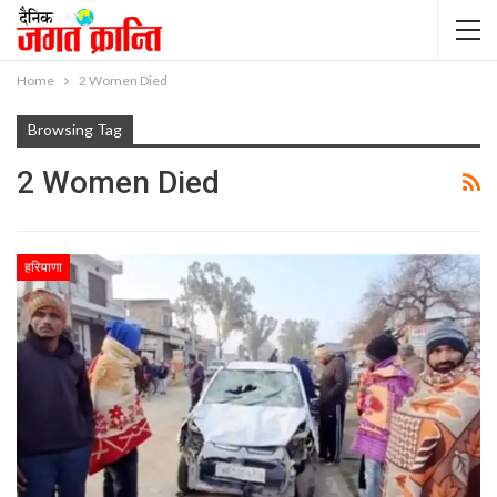
Home
2 Women Died
Browsing Tag
2 Women Died
हरियाणा