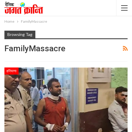
Home
FamilyMassacre
Browsing Tag
FamilyMassacre
हरियाणा