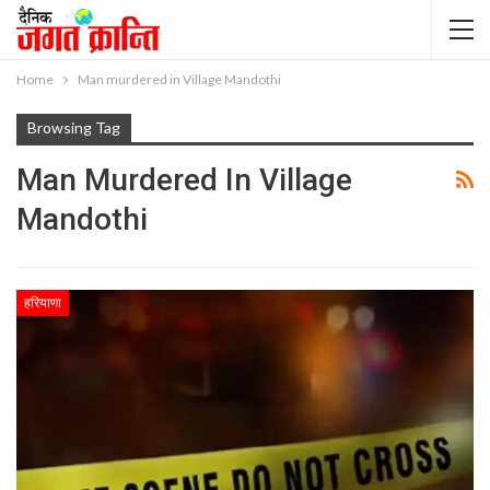
Home
Man murdered in Village Mandothi
Browsing Tag
Man Murdered In Village
Mandothi
हरियाणा