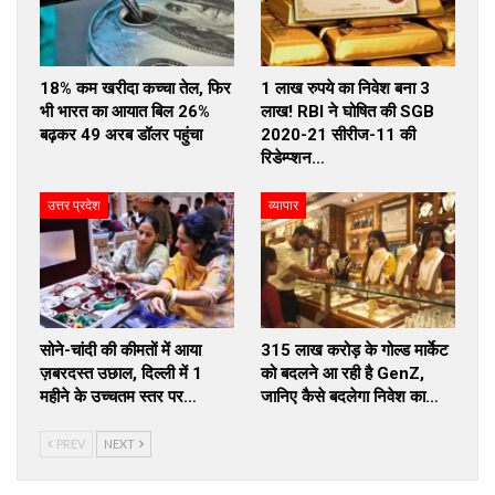
18% कम खरीदा कच्चा तेल, फिर
1 लाख रुपये का निवेश बना 3
भी भारत का आयात बिल 26%
लाख! RBI ने घोषित की SGB
बढ़कर 49 अरब डॉलर पहुंचा
2020-21 सीरीज-11 की
रिडेम्प्शन…
उत्तर प्रदेश
व्यापार
सोने-चांदी की कीमतों में आया
₹315 लाख करोड़ के गोल्ड मार्केट
ज़बरदस्त उछाल, दिल्ली में 1
को बदलने आ रही है GenZ,
महीने के उच्चतम स्तर पर…
जानिए कैसे बदलेगा निवेश का…
PREV
NEXT