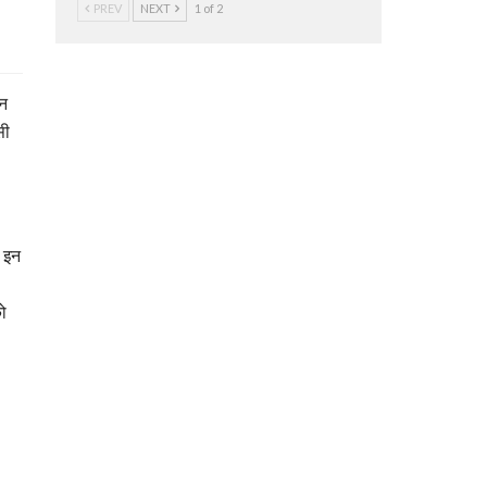
PREV
NEXT
1 of 2
ान
सी
ो इन
को