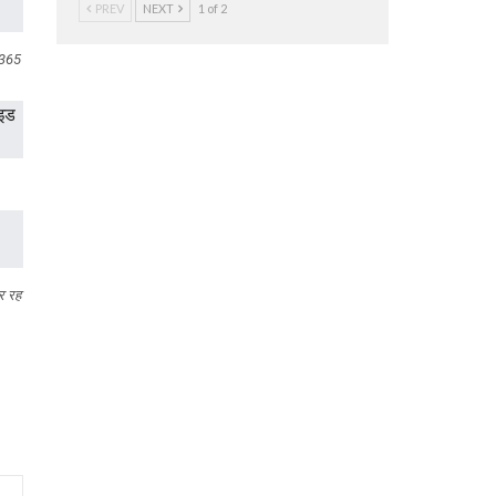
PREV
NEXT
1 of 2
 365
र रह