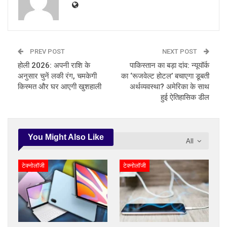
PREV POST
NEXT POST
होली 2026: अपनी राशि के
पाकिस्तान का बड़ा दांव: न्यूयॉर्क
अनुसार चुनें लकी रंग, चमकेगी
का ‘रूजवेल्ट होटल’ बचाएगा डूबती
किस्मत और घर आएगी खुशहाली
अर्थव्यवस्था? अमेरिका के साथ
हुई ऐतिहासिक डील
You Might Also Like
All
टेक्नोलॉजी
टेक्नोलॉजी