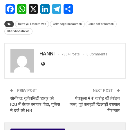
Facebook
WhatsApp
X
LinkedIn
Telegram
Share
Betrayal LatestNews
CrimeAgainstWomen
JusticeForWomen
KharkhodaNews
HANNI
7804 Posts
0 Comments
PREV POST
NEXT POST
सोनीपत: यूनिवर्सिटी छात्र को
पंचकूला में ₹1 करोड़ की हेरोइन
ICU में बंधक बनाकर पीटा, पुलिस
जब्त, पूर्व कबड्डी खिलाड़ी रशपाल
ने दर्ज की FIR
गिरफ्तार