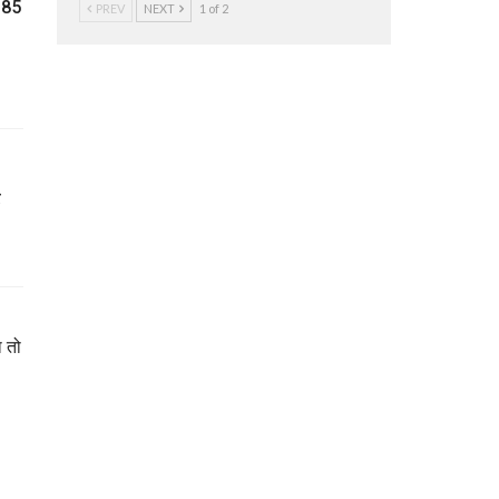
ब 85
PREV
NEXT
1 of 2
ा तो