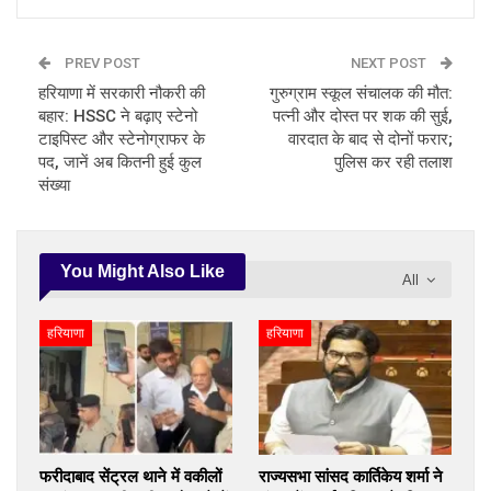
PREV POST
NEXT POST
हरियाणा में सरकारी नौकरी की
गुरुग्राम स्कूल संचालक की मौत:
बहार: HSSC ने बढ़ाए स्टेनो
पत्नी और दोस्त पर शक की सुई,
टाइपिस्ट और स्टेनोग्राफर के
वारदात के बाद से दोनों फरार;
पद, जानें अब कितनी हुई कुल
पुलिस कर रही तलाश
संख्या
You Might Also Like
All
हरियाणा
हरियाणा
फरीदाबाद सेंट्रल थाने में वकीलों
राज्यसभा सांसद कार्तिकेय शर्मा ने