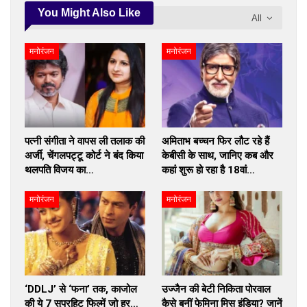
You Might Also Like
All
मनोरंजन
मनोरंजन
पत्नी संगीता ने वापस ली तलाक की
अमिताभ बच्चन फिर लौट रहे हैं
अर्जी, चेंगलपट्टू कोर्ट ने बंद किया
केबीसी के साथ, जानिए कब और
थलपति विजय का…
कहां शुरू हो रहा है 18वां…
मनोरंजन
मनोरंजन
‘DDLJ’ से ‘फना’ तक, काजोल
उज्जैन की बेटी निकिता पोरवाल
की ये 7 सुपरहिट फिल्में जो हर…
कैसे बनीं फेमिना मिस इंडिया? जानें