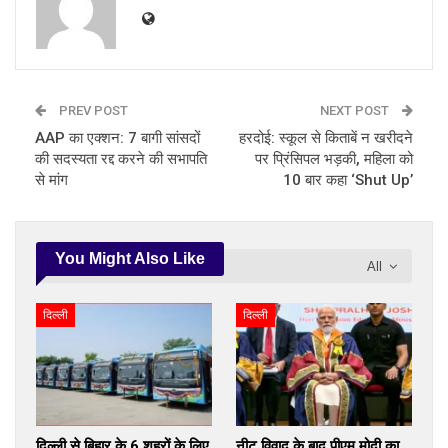
PREV POST
NEXT POST
AAP का एक्शन: 7 बागी सांसदों
हरदोई: स्कूल से किताबें न खरीदने
की सदस्यता रद्द करने की सभापति
पर प्रिंसिपल भड़की, महिला को
से मांग
10 बार कहा ‘Shut Up’
You Might Also Like
All
दिल्ली
दिल्ली
दिल्ली से बिहार के 6 शहरों के लिए
नीट विवाद के बाद पीएम मोदी का