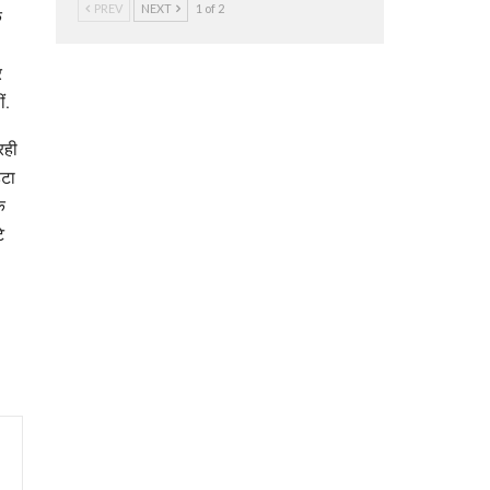
PREV
NEXT
1 of 2
क
र
ं.
रही
ेटा
े
े