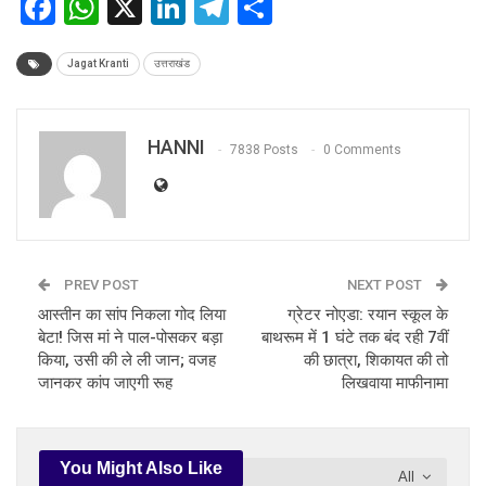
Facebook
WhatsApp
X
LinkedIn
Telegram
Share
Jagat Kranti
उत्तराखंड
HANNI
7838 Posts
0 Comments
PREV POST
NEXT POST
आस्तीन का सांप निकला गोद लिया
ग्रेटर नोएडा: रयान स्कूल के
बेटा! जिस मां ने पाल-पोसकर बड़ा
बाथरूम में 1 घंटे तक बंद रही 7वीं
किया, उसी की ले ली जान; वजह
की छात्रा, शिकायत की तो
जानकर कांप जाएगी रूह
लिखवाया माफीनामा
You Might Also Like
All