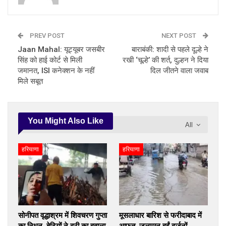
PREV POST
NEXT POST
Jaan Mahal: यूट्यूबर जसबीर
बाराबंकी: शादी से पहले दूल्हे ने
सिंह को हाई कोर्ट से मिली
रखी ‘चूल्हे’ की शर्त, दुल्हन ने दिया
जमानत, ISI कनेक्शन के नहीं
दिल जीतने वाला जवाब
मिले सबूत
You Might Also Like
All
हरियाणा
हरियाणा
सोनीपत वृद्धाश्रम में शिवचरण गुप्ता
मूसलाधार बारिश से फरीदाबाद में
का निधन, बेटियों ने दूरी का हवाला
आफत, जलमग्न हुईं दर्जनों