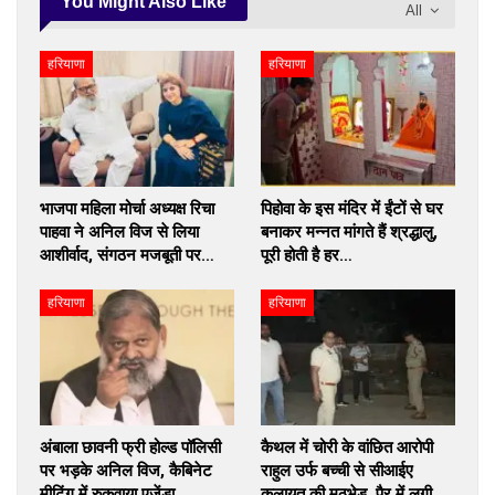
You Might Also Like
All
हरियाणा
हरियाणा
भाजपा महिला मोर्चा अध्यक्ष रिचा
पिहोवा के इस मंदिर में ईंटों से घर
पाहवा ने अनिल विज से लिया
बनाकर मन्नत मांगते हैं श्रद्धालु,
आशीर्वाद, संगठन मजबूती पर…
पूरी होती है हर…
हरियाणा
हरियाणा
अंबाला छावनी फ्री होल्ड पॉलिसी
कैथल में चोरी के वांछित आरोपी
पर भड़के अनिल विज, कैबिनेट
राहुल उर्फ बच्ची से सीआईए
मीटिंग में रुकवाया एजेंडा
कलायत की मुठभेड़, पैर में लगी…