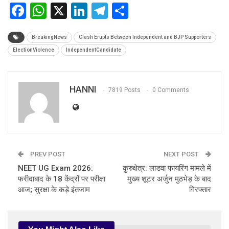
Facebook
WhatsApp
X
LinkedIn
Telegram
Share
BreakingNews
Clash Erupts Between Independent and BJP Supporters
ElectionViolence
IndependentCandidate
HANNI
7819 Posts
0 Comments
PREV POST
NEXT POST
NEET UG Exam 2026:
कुरुक्षेत्र: लाडवा फायरिंग मामले में
फरीदाबाद के 18 केंद्रों पर परीक्षा
मुख्य शूटर अर्जुन मुठभेड़ के बाद
आज; सुरक्षा के कड़े इंतजाम
गिरफ्तार