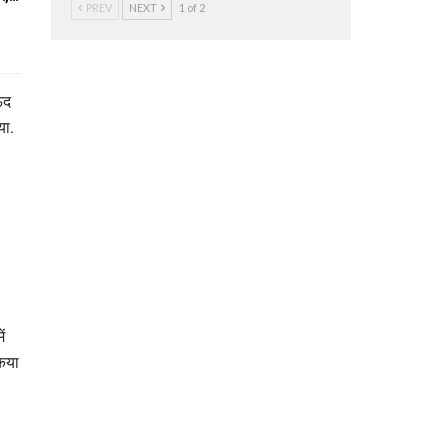
PREV
NEXT
1 of 2
ऊद
या.
ं
किया