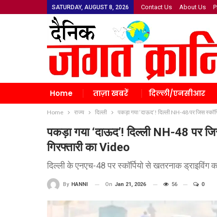
Contact Us
About Us
P
SATURDAY, AUGUST 8, 2026
Home
ताज़ा खबरें
दिल्ली/एनसीआर
Home
राज्य
दिल्ली
पकड़ा गया ‘दाऊद’! दिल्ली NH-48 पर जिस स्कॉर्प
पकड़ा गया ‘दाऊद’! दिल्ली NH-48 पर जिस 
गिरफ्तारी का Video
दिल्ली के एनएच-48 पर स्कॉर्पियो से खतरनाक ड्राइविंग का 
On
Jan 21, 2026
56
0
By
HANNI