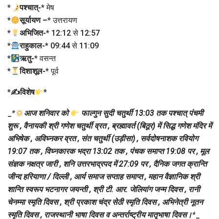
*
पश्चात्-
* मेष
*
सूर्यायण –
* उत्तरायण
*
अभिजित-
* 12:12 से 12:57
*
राहुकाल-
* 09:44 से 11:09
*
ऋतु-
* वसन्त
*
दिशाशूल-
* पूर्व
*
✍विशेष
*
_
*
आज शनिवार को
फाल्गुन सुदी चतुर्थी 13:03 तक पश्चात् पंचमी
शुरू , वैनायकी श्री गणेश चतुर्थी व्रत , ब्रह्मावर्त (बिठूर) में सिद्ध गणेश मंदिर में
अभिषेक , अविघ्नकर व्रत , संत चतुर्थी (उड़ीसा) , सर्वदोषनाशक रवियोग
19:07 तक , विघ्नकारक भद्रा 13:02 तक , पंचक समाप्त 19:08 पर , मूल
संज्ञक नक्षत्र जारी , शनि उत्तरभाद्रपद में 27:09 पर , दैनिक जगत क्रान्ति
जीन्द हरियाणा / दिल्ली , आर्य समाज सप्ताह समाप्त , महान वैज्ञानिक श्री
शान्ति स्वरूप भटनागर जयन्ती , श्री टी. आर. जेलियांग जन्म दिवस , रानी
चेनम्मा स्मृति दिवस , श्री प्रकाश चंद्र सेठी स्मृति दिवस , अभिनेत्री नूतन
स्मृति दिवस , राजस्थानी भाषा दिवस व अन्तर्राष्ट्रीय मातृभाषा दिवस।
*
_