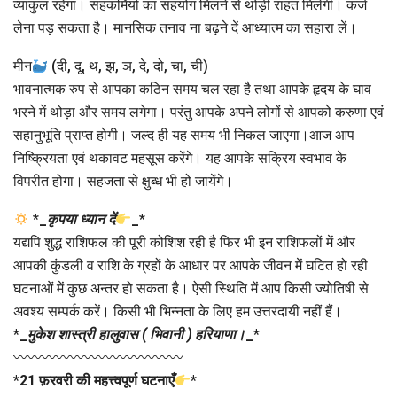
व्याकुल रहेगा। सहकर्मियों का सहयोग मिलने से थोड़ी राहत मिलेगी। कर्ज
लेना पड़ सकता है। मानसिक तनाव ना बढ़ने दें आध्यात्म का सहारा लें।
मीन
(दी, दू, थ, झ, ञ, दे, दो, चा, ची)
भावनात्मक रुप से आपका कठिन समय चल रहा है तथा आपके हृदय के घाव
भरने में थोड़ा और समय लगेगा। परंतु आपके अपने लोगों से आपको करुणा एवं
सहानुभूति प्राप्त होगी। जल्द ही यह समय भी निकल जाएगा।आज आप
निष्क्रियता एवं थकावट महसूस करेंगे। यह आपके सक्रिय स्वभाव के
विपरीत होगा। सहजता से क्षुब्ध भी हो जायेंगे।
*
_
कृपया ध्यान दें
_
*
यद्यपि शुद्ध राशिफल की पूरी कोशिश रही है फिर भी इन राशिफलों में और
आपकी कुंडली व राशि के ग्रहों के आधार पर आपके जीवन में घटित हो रही
घटनाओं में कुछ अन्तर हो सकता है। ऐसी स्थिति में आप किसी ज्योतिषी से
अवश्य सम्पर्क करें। किसी भी भिन्नता के लिए हम उत्तरदायी नहीं हैं।
*
_
मुकेश शास्त्री हालुवास ( भिवानी ) हरियाणा।
_
*
〰〰〰〰〰〰〰〰〰〰〰〰
*
21 फ़रवरी की महत्त्वपूर्ण घटनाएँ
*