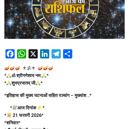
Facebook
WhatsApp
X
LinkedIn
Telegram
Share
⚜🕉⚜
*
ॐ श्रीगणेशाय नम:
*
*
शुभप्रभातम् जी
*
*
इतिहास की मुख्य घटनाओं सहित पञ्चांग – मुख्यांश ..
*
*
आज दिनांक
*
*
21 फरवरी 2026
*
*
शनिवार
*