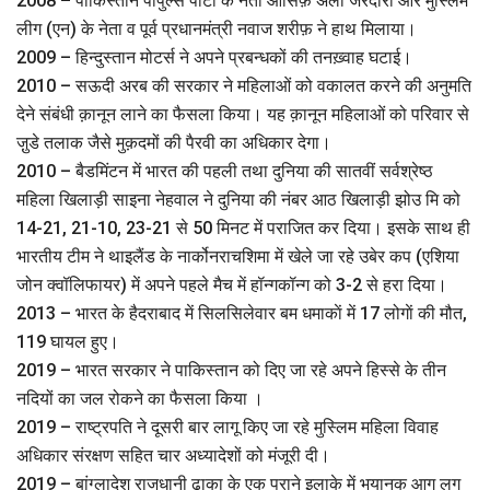
2008 – पाकिस्तान पीपुल्स पार्टी के नेता आसिफ़ अली जरदारी और मुस्लिम
लीग (एन) के नेता व पूर्व प्रधानमंत्री नवाज शरीफ़ ने हाथ मिलाया।
2009 – हिन्दुस्तान मोटर्स ने अपने प्रबन्धकों की तनख़्वाह घटाई।
2010 – सऊदी अरब की सरकार ने महिलाओं को वकालत करने की अनुमति
देने संबंधी क़ानून लाने का फैसला किया। यह क़ानून महिलाओं को परिवार से
जु़डे तलाक जैसे मुक़दमों की पैरवी का अधिकार देगा।
2010 – बैडमिंटन में भारत की पहली तथा दुनिया की सातवीं सर्वश्रेष्ठ
महिला खिलाड़ी साइना नेहवाल ने दुनिया की नंबर आठ खिलाड़ी झोउ मि को
14-21, 21-10, 23-21 से 50 मिनट में पराजित कर दिया। इसके साथ ही
भारतीय टीम ने थाइलैंड के नार्कोनराचशिमा में खेले जा रहे उबेर कप (एशिया
जोन क्वॉलिफायर) में अपने पहले मैच में हॉन्गकॉन्ग को 3-2 से हरा दिया।
2013 – भारत के हैदराबाद में सिलसिलेवार बम धमाकाें में 17 लोगाें की मौत,
119 घायल हुए।
2019 – भारत सरकार ने पाकिस्‍तान को दिए जा रहे अपने हिस्‍से के तीन
नदियों का जल रोकने का फैसला किया ।
2019 – राष्‍ट्रपति ने दूसरी बार लागू किए जा रहे मुस्लिम महिला विवाह
अधिकार संरक्षण सहित चार अ‍ध्‍यादेशों को मंजूरी दी।
2019 – बांग्लादेश राजधानी ढाका के एक पुराने इलाके में भयानक आग लग