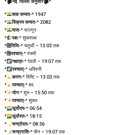
*
🏚नई दिल्ली अनुसार🏚
*
*
शक सम्वत-
* 1947
*
विक्रम सम्वत-
* 2082
*
मास-
* फाल्गुन
*
पक्ष-
* शुक्लपक्ष
*
🗒तिथि-
* चतुर्थी – 13:03 तक
*
🗒पश्चात्-
* पंचमी
*
नक्षत्र-
* रेवती – 19:07 तक
*
पश्चात्-
* अश्विनी
*
करण-
* विष्टि – 13:03 तक
*
पश्चात्-
* बव.
*
योग-
* शुभ – 15:50 तक
*
पश्चात्-
* शुक्ल
*
सूर्योदय-
* 06:54
*
सूर्यास्त-
* 18:15
*
चन्द्रोदय-
* 08:56
*
चन्द्रराशि-
* मीन – 19:07 तक