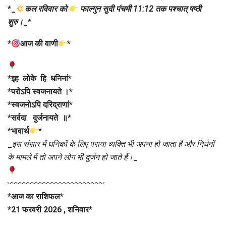
*
_
कल रविवार को
फाल्गुन सुदी पंचमी 11:12 तक पश्चात् षष्ठी
शुरु।
_
*
*
आज की वाणी
*
*
इह लोके हि धनिनां
*
*
परोऽपि स्वजनायते ।
*
*
स्वजनोऽपि दरिद्राणां
*
*
सर्वदा दुर्जनायते ॥
*
*
भावार्थ
*
_
इस संसार में धनिकों के लिए पराया व्यक्ति भी अपना हो जाता है और निर्धनों
के मामले में तो अपने लोग भी दुर्जन हो जाते हैं।
_
〰〰〰〰〰〰〰〰〰〰〰〰
*
आज का राशिफल
*
*
21 फरवरी 2026 , शनिवार
*