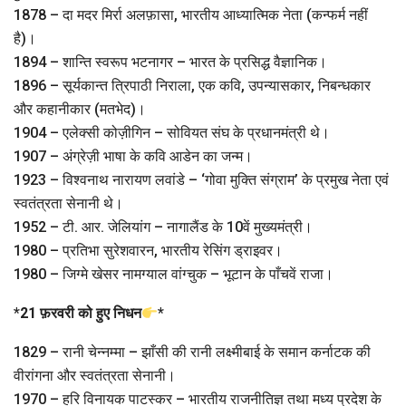
1878 – दा मदर मिर्रा अलफ़ासा, भारतीय आध्यात्मिक नेता (कन्फर्म नहीं
है)।
1894 – शान्ति स्वरूप भटनागर – भारत के प्रसिद्ध वैज्ञानिक।
1896 – सूर्यकान्त त्रिपाठी निराला, एक कवि, उपन्यासकार, निबन्धकार
और कहानीकार (मतभेद)।
1904 – एलेक्सी कोज़ीगिन – सोवियत संघ के प्रधानमंत्री थे।
1907 – अंग्रेज़ी भाषा के कवि आडेन का जन्म।
1923 – विश्वनाथ नारायण लवांडे – ‘गोवा मुक्ति संग्राम’ के प्रमुख नेता एवं
स्वतंत्रता सेनानी थे।
1952 – टी. आर. जेलियांग – नागालैंड के 10वें मुख्यमंत्री।
1980 – प्रतिभा सुरेशवारन, भारतीय रेसिंग ड्राइवर।
1980 – जिग्मे खेसर नामग्याल वांग्चुक – भूटान के पाँचवें राजा।
*
21 फ़रवरी को हुए निधन
*
1829 – रानी चेन्नम्मा – झाँसी की रानी लक्ष्मीबाई के समान कर्नाटक की
वीरांगना और स्वतंत्रता सेनानी।
1970 – हरि विनायक पाटस्कर – भारतीय राजनीतिज्ञ तथा मध्य प्रदेश के