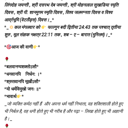
लिंगदोह जयन्ती , श्री दसरथ देब जयन्ती , श्री मोहनलाल सुखाडिया स्मृति
दिवस , श्री पी. शानमुगम स्मृति दिवस , विश्व जलमग्नता दिवस व विश्व
आर्द्रभूमि (वेटलैंड्स) दिवस।
_
*
*
_
कल मंगलवार को
फाल्गुन बदी द्वितीया 24:43 तक पश्चात् तृतीया
शुरु , मूल संज्ञक नक्षत्र 22:11 तक , शब – ए – बारात (मुस्लिम)।
_
*
*
आज की वाणी
*
*
बलवानप्यशक्तोऽसौ
*
*
धनवानपि निर्धन: ।
*
*
श्रुतवानपि मूर्खोऽसौ
*
*
यो धर्मविमुखो जनः ॥
*
*
भावार्थ
*
_
जो व्यक्ति कर्मठ नहीं हैं और अपना धर्म नहीं निभाता, वह शक्तिशाली होते हुए
भी निर्बल है, वह धनी होते हुए भी गरीब है और पढ़ा – लिखा होते हुए भी अज्ञानी
है।
_