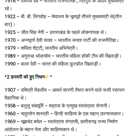
1916 – दसरथ देब – भारतीय राजनीतिज्ञ , त्रिपुरा के आठवें मुख्यमंत्री
रहे।
1922 – बी. बी. लिंगदोह – मेघालय के भूतपूर्व तीसरे मुख्यमंत्री थे(तीन
बार)।
1925 – जीत सिंह नेगी – उत्तराखंड के पहले लोकगायक थे।
1970 – अन्नपूर्णा देवी यादव – भारतीय जनता पार्टी की राजनीतिज्ञ।
1979 – शमिता शेट्टी, भारतीय अभिनेत्री।
1989 – अनुराधा थोकचोम – भारतीय महिला हॉकी टीम की खिलाड़ी।
1990 – बाला देवी – भारत की महिला फ़ुटबॉल खिलाड़ी।
*
2 फ़रवरी को हुए निधन
*
1907 – दमित्री मेंडलीव – आवर्त सारणी तैयार करने वाले रूसी रसायन
वैज्ञानिक थे।
1958 – बलुसु संबमूर्ति – मद्रास के प्रमुख स्वतंत्रता सेनानी।
1960 – चतुरसेन शास्त्री – हिन्दी साहित्य के एक महान् उपन्यासकार।
1969 – खूबचंद बघेल – स्वतंत्रता संग्रामी, छत्तीसगढ़ राज्य निर्माण
आंदोलन के महान नेता और साहित्यकार थे।