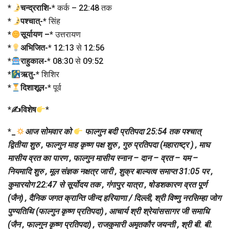
*
चन्द्रराशि-
* कर्क – 22:48 तक
*
पश्चात्-
* सिंह
*
सूर्यायण –
* उत्तरायण
*
अभिजित-
* 12:13 से 12:56
*
राहुकाल-
* 08:30 से 09:52
*
ऋतु-
* शिशिर
*
दिशाशूल-
* पूर्व
*
✍विशेष
*
*
_
आज सोमवार को
फाल्गुन बदी प्रतिपदा 25:54 तक पश्चात्
द्वितीया शुरु , फाल्गुन माह कृष्ण पक्ष शुरु , गुरु प्रतिपदा (महाराष्ट्र ) , माघ
मासीय व्रत का पारण , फाल्गुन मासीय स्नान – दान – व्रत – यम –
नियमादि शुरु , मूल संज्ञक नक्षत्र जारी , शुक्र बाल्यत्व समाप्त 31:05 पर ,
कुमारयोग 22:47 से सूर्योदय तक , गंगापुर यात्रा , षोडशकारण व्रत पूर्ण
(जैन) , दैनिक जगत क्रान्ति जीन्द हरियाणा / दिल्ली, श्री विष्णु नरसिम्हा जोग
पुण्यतिथि (फाल्गुन कृष्ण प्रतिपदा) , आचार्य श्री श्रेयांससागर जी समाधि
(जैन , फाल्गुन कृष्ण प्रतिपदा) , राजकुमारी अमृतकौर जयन्ती , श्री बी. बी.