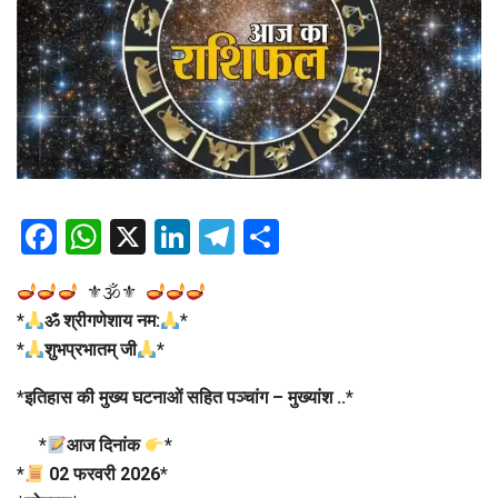
Facebook
WhatsApp
X
LinkedIn
Telegram
Share
⚜🕉⚜
*
ॐ श्रीगणेशाय नम:
*
*
शुभप्रभातम् जी
*
*
इतिहास की मुख्य घटनाओं सहित पञ्चांग – मुख्यांश ..
*
*
आज दिनांक
*
*
02 फरवरी 2026
*