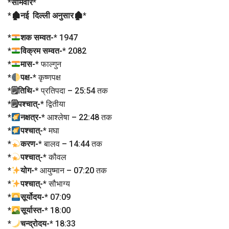
*
सोमवार
*
*
🏚नई दिल्ली अनुसार🏚
*
*
शक सम्वत-
* 1947
*
विक्रम सम्वत-
* 2082
*
मास-
* फाल्गुन
*
पक्ष-
* कृष्णपक्ष
*
🗒तिथि-
* प्रतिपदा – 25:54 तक
*
🗒पश्चात्-
* द्वितीया
*
नक्षत्र-
* आश्लेषा – 22:48 तक
*
पश्चात्-
* मघा
*
करण-
* बालव – 14:44 तक
*
पश्चात्-
* कौवल
*
योग-
* आयुष्मान – 07:20 तक
*
पश्चात्-
* सौभाग्य
*
सूर्योदय-
* 07:09
*
सूर्यास्त-
* 18:00
*
चन्द्रोदय-
* 18:33