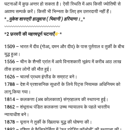
घटनाओं में कुछ अन्तर हो सकता है। ऐसी स्थिति में आप किसी ज्योतिषी से
अवश्य सम्पर्क करें। किसी भी भिन्नता के लिए हम उत्तरदायी नहीं हैं।
*
_
मुकेश शास्त्री हालुवास ( भिवानी ) हरियाणा।
_
*
〰〰〰〰〰〰〰〰〰〰〰〰
*
2 फ़रवरी की महत्त्वपूर्ण घटनाएँ
*
1509 – भारत में दीव (गोआ, दमन और दीव) के पास पुर्तग़ाल व तुर्की के बीच
युद्ध हुआ।
1556 – चीन के शैन्सी प्रांत में आये विनाशकारी भूकंप में करीब आठ लाख
तीस हजार लोगों की मौत हुई।
1626 – चार्ल्स प्रथम इंग्लैंड के सम्राट बने।
1788 – देश में प्रशासनिक सुधारों के लिये पिट्स नियामक अधिनियम को
लागू किया गया।
1814 – कलकत्ता (अब कोलकाता) संग्रहालय की स्थापना हुई।
1862 – शंभूनाथ पंडित कलकत्ता उच्च न्यायालय के पहले भारतीय
न्यायाधीश बने।
1878 – यूनान ने तुर्की के खिलाफ युद्ध की घोषणा की।
1892 – रशिया ने कैलिफ़ोर्निया में ‘फ़र ट्रेडिंग कॉलोनी’ की स्थापना की।