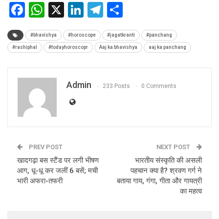
Facebook
WhatsApp
X
LinkedIn
Telegram
Share
#bhavishya
#horoscope
#jagatkranti
#panchang
#rashiphal
#todayhoroscopr
Aaj ka bhavishya
aaj ka panchang
Admin
233 Posts
0 Comments
PREV POST
NEXT POST
खादगढ़ा बस स्टैंड पर लगी भीषण
भारतीय संस्कृति की असली
आग, धू-धू कर जलीं 6 बसें; मची
पहचान क्या है? श्रवण गर्ग ने
भारी अफरा-तफरी
बताया गाय, गंगा, गीता और गायत्री
का महत्व