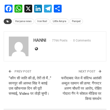
Facebook
WhatsApp
X
LinkedIn
Telegram
Share
Haryana news
Iron Nail
Little Amyra
Panipat
HANNI
7766 Posts
0 Comments
PREV POST
NEXT POST
“कौन सी जाति की हो, तेरी तो मैं…”
फरीदाबाद जेल में संदिग्ध आतंकी
कानपुर की आस्था सिंह ने बताई
अब्दुल रहमान की हत्या: गैंगस्टर
उस खौफनाक दिन की पूरी
अरुण चौधरी पर आरोप, रोहित
सच्चाई, Video पर तोड़ी चुप्पी।
गोदारा गैंग ने सोशल मीडिया पर
किया समर्थन