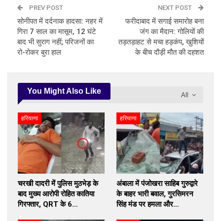
PREV POST
NEXT POST
सोनीपत में दर्दनाक हादसा: नहर में
फरीदाबाद में सगाई समारोह बना
गिरा 7 साल का मासूम, 12 घंटे
जंग का मैदान: गोलियों की
बाद भी सुराग नहीं; परिजनों का
तड़तड़ाहट से मचा हड़कंप, खुशियों
रो-रोकर बुरा हाल
के बीच दौड़ी मौत की दहशत
You Might Also Like
All
हरियाणा
हरियाणा
चरखी दादरी में पुलिस मुठभेड़ के
अंबाला में पंजोखरा साहिब गुरुद्वारे
बाद मुख्य आरोपी रोहित कातिया
के बाहर भारी बवाल, गुरसिमरन
गिरफ्तार, QRT के 6…
सिंह मंड पर हमला और…