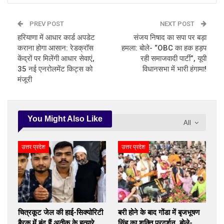
PREV POST
NEXT POST
हरियाणा में आधार कार्ड अपडेट
संजय निषाद का सपा पर बड़ा
कराना होगा आसान: रेडक्रॉस
हमला: बोले- “OBC का हक हड़प
केंद्रों पर मिलेंगी आधार सेवाएं,
रही समाजवादी पार्टी”, यूपी
35 नई एनरोलमेंट किट्स को
विधानसभा में भारी हंगामा!
मंजूरी
You Might Also Like
All
उत्तर प्रदेश
उत्तर प्रदेश
चित्रकूट जेल की हाई-सिक्योरिटी
बरी होने के बाद गोंडा में बृजभूषण
बैरक में बंद हैं अतीक के हत्यारे,
सिंह का शक्ति प्रदर्शन, बोले-