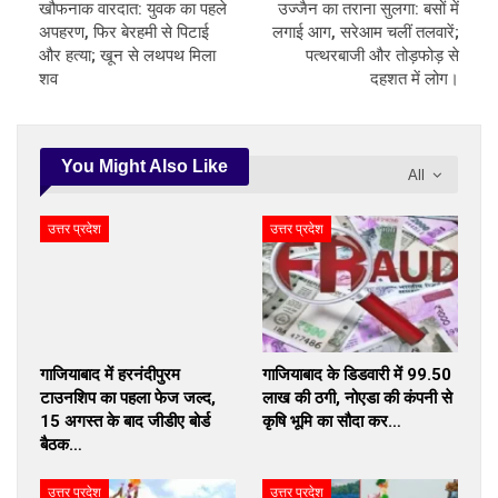
खौफनाक वारदात: युवक का पहले
उज्जैन का तराना सुलगा: बसों में
अपहरण, फिर बेरहमी से पिटाई
लगाई आग, सरेआम चलीं तलवारें;
और हत्या; खून से लथपथ मिला
पत्थरबाजी और तोड़फोड़ से
शव
दहशत में लोग।
You Might Also Like
All
उत्तर प्रदेश
उत्तर प्रदेश
गाजियाबाद में हरनंदीपुरम
गाजियाबाद के डिडवारी में 99.50
टाउनशिप का पहला फेज जल्द,
लाख की ठगी, नोएडा की कंपनी से
15 अगस्त के बाद जीडीए बोर्ड
कृषि भूमि का सौदा कर…
बैठक…
उत्तर प्रदेश
उत्तर प्रदेश