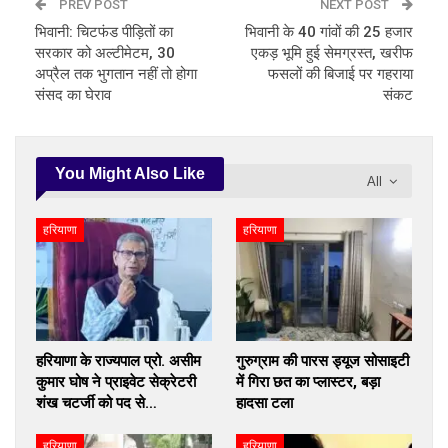
PREV POST
NEXT POST
भिवानी: चिटफंड पीड़ितों का
भिवानी के 40 गांवों की 25 हजार
सरकार को अल्टीमेटम, 30
एकड़ भूमि हुई सेमग्रस्त, खरीफ
अप्रैल तक भुगतान नहीं तो होगा
फसलों की बिजाई पर गहराया
संसद का घेराव
संकट
You Might Also Like
All
हरियाणा
हरियाणा
हरियाणा के राज्यपाल प्रो. असीम
गुरुग्राम की पारस ड्यूज सोसाइटी
कुमार घोष ने प्राइवेट सेक्रेटरी
में गिरा छत का प्लास्टर, बड़ा
शंख चटर्जी को पद से…
हादसा टला
हरियाणा
हरियाणा