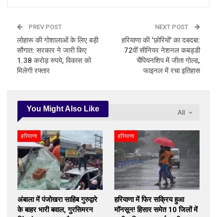
PREV POST
NEXT POST
लोहारू की गोशालाओं के लिए बड़ी
हरियाणा की ‘छोरियों’ का दबदबा:
सौगात: सरकार ने जारी किए
72वीं सीनियर नेशनल कबड्डी
1.38 करोड़ रुपये, विकास को
चैंपियनशिप में जीता गोल्ड,
मिलेगी रफ्तार
फाइनल में रचा इतिहास
You Might Also Like
All
हरियाणा
हरियाणा
अंबाला में पंजोखरा साहिब गुरुद्वारे
हरियाणा में फिर सक्रिय हुआ
के बाहर भारी बवाल, गुरसिमरन
मॉनसून! हिसार समेत 10 जिलों में