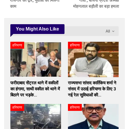
रोजगार का द्वार, युवाओं को मिलेगा
गांधी’, बीजेपी प्रदेश अध्यक्ष
काम
मोहनलाल बड़ौली का बड़ा हमला
You Might Also Like
All
हरियाणा
हरियाणा
फरीदाबाद सेंट्रल थाने में वकीलों
राज्यसभा सांसद कार्तिकेय शर्मा ने
का हंगामा, साथी वकील को थाने में
संसद में उठाई हरियाणा के लिए 3
बिठाने पर भड़के…
नई रेल सुविधाओं की…
हरियाणा
हरियाणा