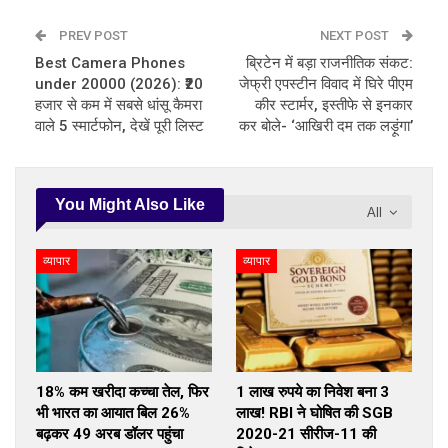
PREV POST
NEXT POST
Best Camera Phones
ब्रिटेन में बड़ा राजनीतिक संकट:
under 20000 (2026): ₹20
जेफ्री एपस्टीन विवाद में घिरे पीएम
हजार से कम में सबसे धांसू कैमरा
कीर स्टार्मर, इस्तीफे से इनकार
वाले 5 स्मार्टफोन, देखें पूरी लिस्ट
कर बोले- ‘आखिरी दम तक लड़ूंगा’
You Might Also Like
All
व्यापार
व्यापार
18% कम खरीदा कच्चा तेल, फिर
1 लाख रुपये का निवेश बना 3
भी भारत का आयात बिल 26%
लाख! RBI ने घोषित की SGB
बढ़कर 49 अरब डॉलर पहुंचा
2020-21 सीरीज-11 की