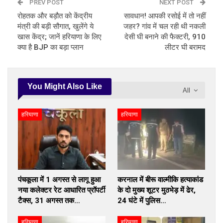
PREV POST
NEXT POST
रोहतक और बड़ौत को केंद्रीय
सावधान! आपकी रसोई में तो नहीं
मंत्री की बड़ी सौगात, खुलेंगे ये
जहर? गांव में चल रही थी नकली
खास केंद्र; जानें हरियाणा के लिए
देसी घी बनाने की फैक्टरी, 910
क्या है BJP का बड़ा प्लान
लीटर घी बरामद
You Might Also Like
All
हरियाणा
हरियाणा
पंचकूला में 1 अगस्त से लागू हुआ
करनाल में बीरू वाल्मीकि हत्याकांड
नया कलेक्टर रेट आधारित प्रॉपर्टी
के दो मुख्य शूटर मुठभेड़ में ढेर,
टैक्स, 31 अगस्त तक…
24 घंटे में पुलिस…
हरियाणा
हरियाणा