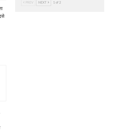
PREV
NEXT
1 of 2
ता
दसे
3
ी