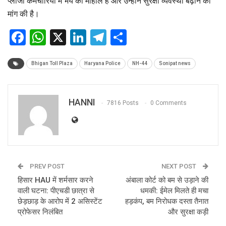
प्लाजा कर्मचारियों में भय का माहौल है और उन्होंने सुरक्षा व्यवस्था बढ़ाने की
मांग की है।
Facebook
WhatsApp
X
LinkedIn
Telegram
Share
Bhigan Toll Plaza
Haryana Police
NH-44
Sonipat news
HANNI
7816 Posts
0 Comments
PREV POST
NEXT POST
हिसार HAU में शर्मसार करने
अंबाला कोर्ट को बम से उड़ाने की
वाली घटना: पीएचडी छात्रा से
धमकी: ईमेल मिलते ही मचा
छेड़छाड़ के आरोप में 2 असिस्टेंट
हड़कंप, बम निरोधक दस्ता तैनात
प्रोफेसर निलंबित
और सुरक्षा कड़ी