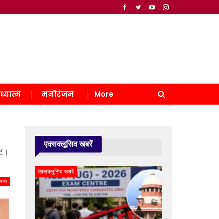
ध्यात्म
मनोरंजन
More
एक्सक्लूसिव खबरें
ंट।
एक्सक्लूसिव खबरें
याणा