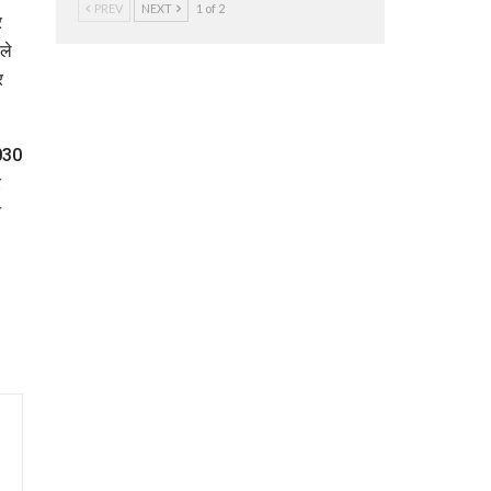
PREV
NEXT
1 of 2
र
ले
र
2030
र
न