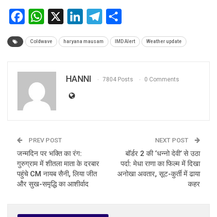
Facebook
WhatsApp
X
LinkedIn
Telegram
Share
Coldwave
haryana mausam
IMD Alert
Weather update
HANNI
7804 Posts
0 Comments
PREV POST
NEXT POST
जन्मदिन पर भक्ति का रंग:
बॉर्डर 2 की ‘धन्नो देवी’ से उठा
गुरुग्राम में शीतला माता के दरबार
पर्दा: मेधा राणा का फिल्म में दिखा
पहुंचे CM नायब सैनी, लिया जीत
अनोखा अवतार, सूट-कुर्ती में ढाया
और सुख-समृद्धि का आशीर्वाद
कहर