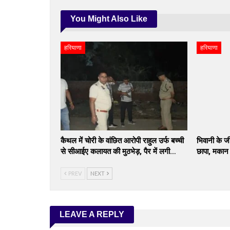
You Might Also Like
हरियाणा
हरियाणा
कैथल में चोरी के वांछित आरोपी राहुल उर्फ बच्ची
भिवानी के जी
से सीआईए कलायत की मुठभेड़, पैर में लगी…
छापा, मकान स
PREV
NEXT
LEAVE A REPLY