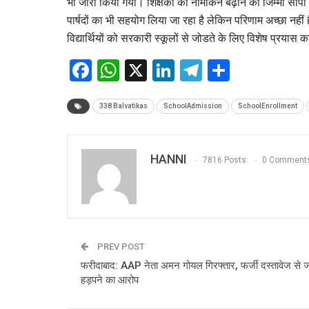
भी जारी किया गया। शिक्षकों को नामांकन बढ़ाने का जिम्मा सौंपा
पार्षदों का भी सहयोग लिया जा रहा है लेकिन परिणाम अच्छा नहीं
विद्यार्थियों को सरकारी स्कूलों से जोडते के लिए विशेष प्रयास क
Facebook
WhatsApp
X
LinkedIn
Telegram
Share
338 Balvatikas
SchoolAdmission
SchoolEnrollment
HANNI
7816 Posts
0 Comment
PREV POST
फरीदाबाद: AAP नेता अमन गोयल गिरफ्तार, फर्जी दस्तावेज से 
हड़पने का आरोप