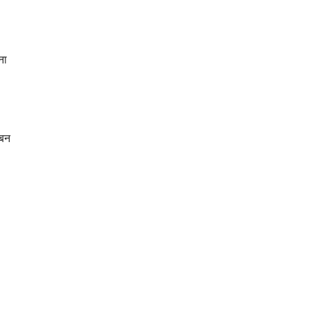
ना
 बन