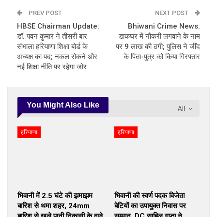
PREV POST
NEXT POST
HBSE Chairman Update:
Bhiwani Crime News:
डॉ. पवन कुमार ने तीसरी बार
डाकघर में नौकरी लगवाने के नाम
संभाला हरियाणा शिक्षा बोर्ड के
पर 9 लाख की ठगी; पुलिस ने जींद
अध्यक्ष का पद; नकल रोकने और
के पिता-पुत्र को किया गिरफ्तार
नई शिक्षा नीति पर रहेगा जोर
You Might Also Like
All
हरियाणा
हरियाणा
भिवानी में 2.5 घंटे की झमाझम
भिवानी की स्वर्ण पदक विजेता
बारिश से थमा शहर, 24mm
बेटियों का उपायुक्त निवास पर
बारिश से खुले पानी निकासी के दावे
सम्मान, DC साहिल गुप्ता ने…