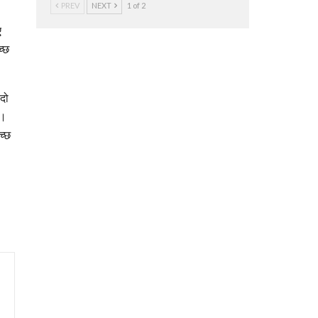
PREV
NEXT
1 of 2
ए
च्छ
 दो
ं।
च्छ