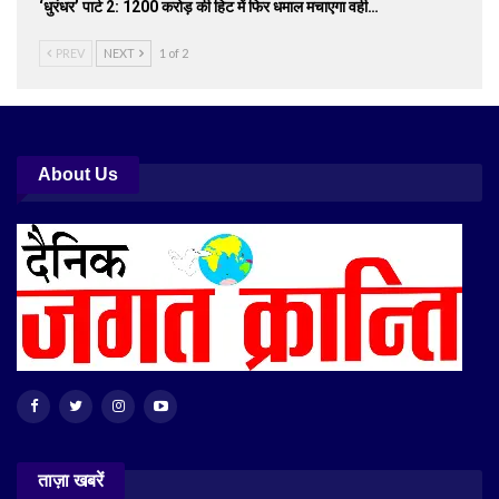
‘धुरंधर’ पार्ट 2: 1200 करोड़ की हिट में फिर धमाल मचाएगा वही…
PREV
NEXT
1 of 2
About Us
ताज़ा खबरें