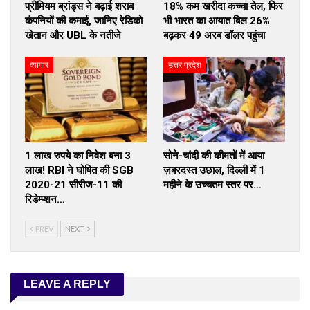
प्रीमियम ब्रांड्स ने बढ़ाई शराब
18% कम खरीदा कच्चा तेल, फिर
कंपनियों की कमाई, जानिए रेडिको
भी भारत का आयात बिल 26%
खेतान और UBL के नतीजे
बढ़कर 49 अरब डॉलर पहुंचा
व्यापार
उत्तर प्रदेश
1 लाख रुपये का निवेश बना 3
सोने-चांदी की कीमतों में आया
लाख! RBI ने घोषित की SGB
ज़बरदस्त उछाल, दिल्ली में 1
2020-21 सीरीज-11 की
महीने के उच्चतम स्तर पर…
रिडेम्प्शन…
PREV
NEXT
LEAVE A REPLY