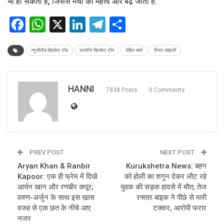
भी हो सकता है, जिससे मैचों का महत्व और बढ़ जाता है.
Facebook
WhatsApp
X
LinkedIn
Telegram
Share
न्यूजीलैंड क्रिकेट टीम
भारतीय क्रिकेट टीम
रोहित शर्मा
विराट कोहली
HANNI
7838 Posts
0 Comments
PREV POST
NEXT POST
Aryan Khan & Ranbir
Kurukshetra News: बहन
Kapoor: एक ही फ्रेम में दिखे
को होली का शगुन देकर लौट रहे
आर्यन खान और रणबीर कपूर;
युवक की सड़क हादसे में मौत; तेज
वरुण-अर्जुन के साथ इस खास
रफ्तार बाइक ने पीछे से मारी
वजह से एक छत के नीचे आए
टक्कर, आरोपी फरार
नजर