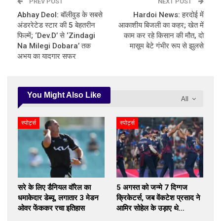
PREV POST
NEXT POST
Abhay Deol: बॉलीवुड के सबसे
Hardoi News: हरदोई में
अंडररेटेड स्टार की 5 बेहतरीन
आकाशीय बिजली का कहर; खेत में
फिल्में; ‘Dev.D’ से ‘Zindagi
काम कर रहे किसान की मौत, दो
Na Milegi Dobara’ तक
मासूम बेटे गंभीर रूप से झुलसे
अभय का यादगार सफर
You Might Also Like
All
स्पोर्ट्स
स्पोर्ट्स
सरे के लिए डैनियल वॉरेल का
5 अगस्त को जन्मे 7 दिग्गज
धमाकेदार डेब्यू, लगातार 3 मेडन
क्रिकेटर्स, जब वेंकटेश प्रसाद ने
ओवर फेंककर रचा इतिहास
आमिर सोहेल के उड़ाए थे…