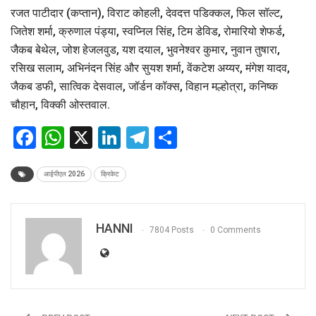
रजत पाटीदार (कप्तान), विराट कोहली, देवदत्त पडिक्कल, फिल सॉल्ट,
जितेश शर्मा, क्रुणाल पंड्या, स्वप्निल सिंह, टिम डेविड, रोमारियो शेफर्ड,
जैकब बेथेल, जोश हेजलवुड, यश दयाल, भुवनेश्वर कुमार, नुवान तुषारा,
रसिख सलाम, अभिनंदन सिंह और सुयश शर्मा, वेंकटेश अय्यर, मंगेश यादव,
जैकब डफी, सात्विक देसवाल, जॉर्डन कॉक्स, विहान मल्होत्रा, कनिष्क
चौहान, विक्की ओस्तवाल.
Facebook
WhatsApp
X
LinkedIn
Telegram
Share
आईपीएल 2026
क्रिकेट
HANNI
7804 Posts
0 Comments