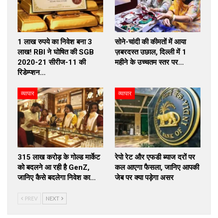
1 लाख रुपये का निवेश बना 3
सोने-चांदी की कीमतों में आया
लाख! RBI ने घोषित की SGB
ज़बरदस्त उछाल, दिल्ली में 1
2020-21 सीरीज-11 की
महीने के उच्चतम स्तर पर…
रिडेम्प्शन…
व्यापार
व्यापार
₹315 लाख करोड़ के गोल्ड मार्केट
रेपो रेट और एफडी ब्याज दरों पर
को बदलने आ रही है GenZ,
कल आएगा फैसला, जानिए आपकी
जानिए कैसे बदलेगा निवेश का…
जेब पर क्या पड़ेगा असर
PREV
NEXT