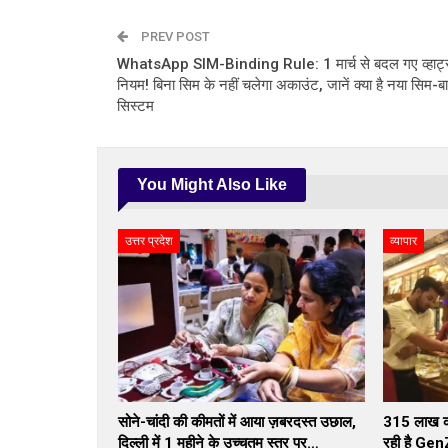
PREV POST
WhatsApp SIM-Binding Rule: 1 मार्च से बदल गए व्हाट्
नियम! बिना सिम के नहीं चलेगा अकाउंट, जानें क्या है नया सिम-बा
सिस्टम
You Might Also Like
उत्तर प्रदेश
व्यापार
सोने-चांदी की कीमतों में आया ज़बरदस्त उछाल,
₹315 लाख कर
दिल्ली में 1 महीने के उच्चतम स्तर पर…
रही है Gen