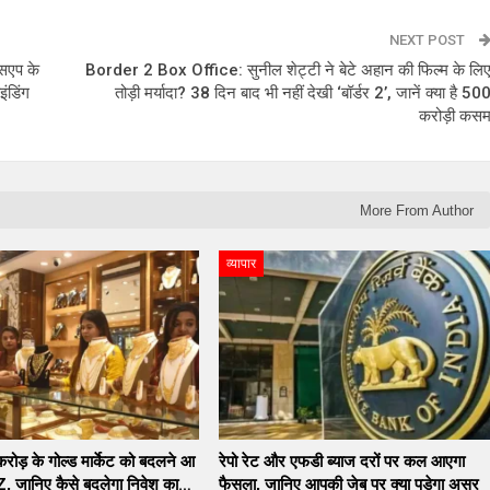
NEXT POST
सएप के
Border 2 Box Office: सुनील शेट्टी ने बेटे अहान की फिल्म के लि
इंडिंग
तोड़ी मर्यादा? 38 दिन बाद भी नहीं देखी ‘बॉर्डर 2’, जानें क्या है 50
करोड़ी कस
More From Author
व्यापार
ोड़ के गोल्ड मार्केट को बदलने आ
रेपो रेट और एफडी ब्याज दरों पर कल आएगा
Z, जानिए कैसे बदलेगा निवेश का…
फैसला, जानिए आपकी जेब पर क्या पड़ेगा असर