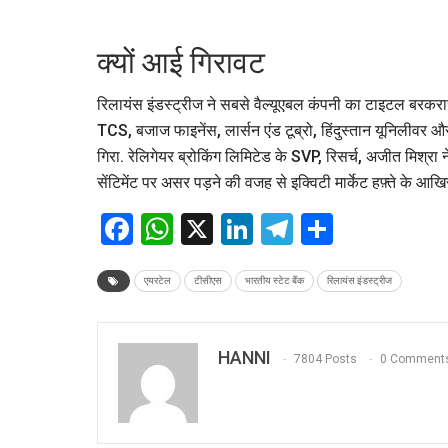
क्यों आई गिरावट
रिलायंस इंडस्ट्रीज ने सबसे वैल्यूएबल कंपनी का टाइटल बरकरा
TCS, बजाज फाइनेंस, लार्सन एंड टूब्रो, हिंदुस्तान यूनिलीवर औ
गिरा. रेलिगेयर ब्रोकिंग लिमिटेड के SVP, रिसर्च, अजीत मिश्र
सेंटिमेंट पर असर पड़ने की वजह से इक्विटी मार्केट हफ़्ते के आखिर 
Facebook
WhatsApp
X
LinkedIn
Telegram
Share
एयरटेल
टीसीएस
भारतीय स्टेट बैंक
रिलायंस इंडस्ट्रीज
HANNI
7804 Posts
0 Comment