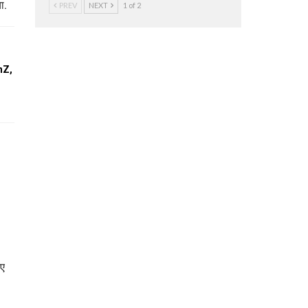
ा.
PREV
NEXT
1 of 2
enZ,
पए