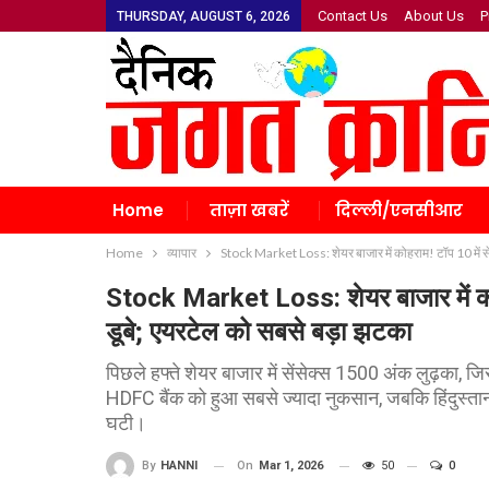
Contact Us
About Us
P
THURSDAY, AUGUST 6, 2026
Home
ताज़ा खबरें
दिल्ली/एनसीआर
Home
व्यापार
Stock Market Loss: शेयर बाजार में कोहराम! टॉप 10 में स
Stock Market Loss: शेयर बाजार में कोह
डूबे; एयरटेल को सबसे बड़ा झटका
पिछले हफ्ते शेयर बाजार में सेंसेक्स 1500 अंक लुढ़का, ज
HDFC बैंक को हुआ सबसे ज्यादा नुकसान, जबकि हिंदुस्तान
घटी।
On
Mar 1, 2026
50
0
By
HANNI