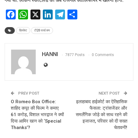
गया था. लेकिन स्कॉटलैंड को अब रीजनल क्वालिफायर में खेलना होगा.
Facebook
WhatsApp
X
LinkedIn
Telegram
Share
क्रिकेट
टी20 वर्ल्ड कप
HANNI
7877 Posts
0 Comments
PREV POST
NEXT POST
O Romeo Box Office:
इलाहाबाद हाईकोर्ट का ऐतिहासिक
शाहिद कपूर की फिल्म ने कमाए
फैसला: ट्रांसजेंडर और
61 करोड़, विशाल भारद्वाज ने क्यों
समलैंगिक जोड़े को साथ रहने की
दिया आमिर खान को ‘Special
इजाजत, परिवार को दी सख्त
Thanks’?
चेतावनी!