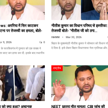
s: अररिया में सिर काटकर
नीतीश कुमार का विधान परिषद से इस्तीफा:
घटना पर तेजस्वी का हमला, बोले-
तेजस्वी बोले- ‘नीतीश जी को ठगा…
HANNI
Mar 30, 2026
pr 9, 2026
0
बिहार के मुख्यमंत्री नीतीश कुमार ने सोमवार को विधान प
दे दिया है. इसे लेकर बिहार विधानसभा नेता प्रतिपक्ष औ
 के फारबिसगंज में गुरुवार को एक शख्स ने
सिर काट कर हत्या कर दी. इसके बाद स्थानीय
राष्ट्रीय
दव को क्या हुआ? अचानक
NEET छात्रा मौत मामला: CBI जांच की