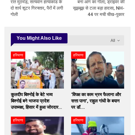
रात मुठभेड़; सत्यवान हत्याकांड के
बना आग का गोला; ड्राइवर की
दो शार्प शूटर गिरफ्तार, पैरों में लगी
सूझबूझ से टला बड़ा हादसा, NH-
गोली
44 पर मची चीख-पुकार
You Might Also Like
All
हरियाणा
हरियाणा
कुलदीप बिश्नोई के बेटे भव्य
‘विपक्ष का काम भ्रम फैलाना और
बिश्नोई बने भाजपा प्रदेश
सत्ता पाना’, राहुल गांधी के बयान
उपाध्यक्ष, हिसार में हुआ जोरदार…
पर डॉ.…
हरियाणा
हरियाणा