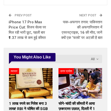
PREV POST
NEXT POST
iPhone 17 Pro Max
पाक-अफगान तनाव: पाकिस्तान
Price Cut: विजय सेल्स पर
की अफगानिस्तान में
मिल रही भारी छूट, पहली बार
एयरस्ट्राइक, 16 की मौत; जानें
₹1.37 लाख से कम हुई कीमत
क्यों एक ‘फतवे’ पर अटकी है बात
You Might Also Like
All
व्यापार
उत्तर प्रदेश
1 लाख रुपये का निवेश बना 3
सोने-चांदी की कीमतों में आया
लाख! RBI ने घोषित की SGB
ज़बरदस्त उछाल, दिल्ली में 1