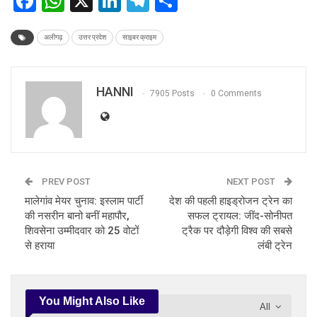
Facebook
WhatsApp
X
LinkedIn
Telegram
Share
अलीगढ़
उत्तर प्रदेश
साइबर क्राइम
HANNI
7905 Posts
0 Comments
PREV POST
NEXT POST
मालेगांव मेयर चुनाव: इस्लाम पार्टी
देश की पहली हाइड्रोजन ट्रेन का
की नसरीन बानो बनीं महापौर,
सफल ट्रायल: जींद-सोनीपत
शिवसेना उम्मीदवार को 25 वोटों
ट्रैक पर दौड़ेगी विश्व की सबसे
से हराया
लंबी ट्रेन
You Might Also Like
All