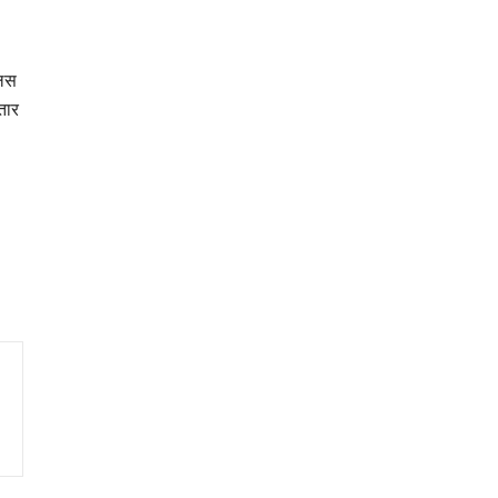
लिस
तार