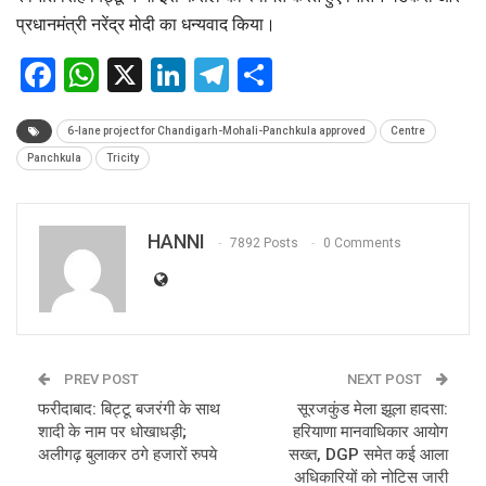
प्रधानमंत्री नरेंद्र मोदी का धन्यवाद किया।
Facebook
WhatsApp
X
LinkedIn
Telegram
Share
6-lane project for Chandigarh-Mohali-Panchkula approved
Centre
Panchkula
Tricity
HANNI
7892 Posts
0 Comments
PREV POST
NEXT POST
फरीदाबाद: बिट्टू बजरंगी के साथ
सूरजकुंड मेला झूला हादसा:
शादी के नाम पर धोखाधड़ी;
हरियाणा मानवाधिकार आयोग
अलीगढ़ बुलाकर ठगे हजारों रुपये
सख्त, DGP समेत कई आला
अधिकारियों को नोटिस जारी