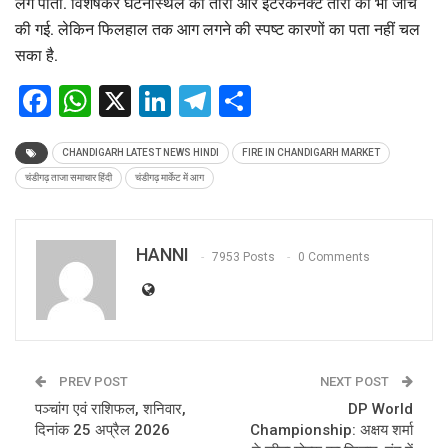
लग पाता. विशेषकर घटनास्थल की तारों और इंटरकनेक्ट तारों की भी जांच
की गई. लेकिन फिलहाल तक आग लगने की स्पष्ट कारणों का पता नहीं चल
सका है.
Facebook
WhatsApp
X
LinkedIn
Telegram
Share
CHANDIGARH LATEST NEWS HINDI
FIRE IN CHANDIGARH MARKET
चंडीगढ़ ताजा समाचार हिंदी
चंडीगढ़ मार्केट में आग
HANNI
7953 Posts
0 Comments
PREV POST
NEXT POST
पञ्चांग एवं राशिफल, शनिवार,
DP World
दिनांक 25 अप्रैल 2026
Championship: अक्षय शर्मा