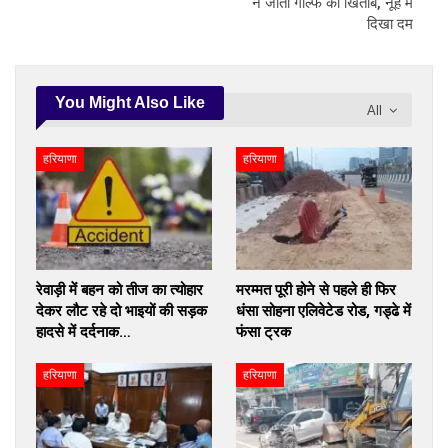
ने जीता गोल्फ का खिताब, नूंह में
दिखा दम
You Might Also Like
All
हरियाणा
हरियाणा
रेवाड़ी में बहन को तीज का त्योहार
मरम्मत पूरी होने से पहले ही फिर
देकर लौट रहे दो भाइयों की सड़क
धंसा सोहना एलिवेटेड रोड, गड्ढे में
हादसे में दर्दनाक…
फंसा ट्रक
हरियाणा
हरियाणा